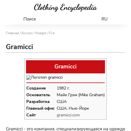
Поиск
RU
Главная
/
Access
/
Images
/ Fce
Gramicci
Gramicci
Создание
1982 г.
Основатель
Майк Грэм (Mike Graham)
Разработка
США
Главный офис
США, Нью-Йорк
Сайт
gramicci.com
Gramicci - это компания, специализирующаяся на одежде