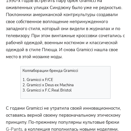
1990-х годов встретить пару брюк Gramicci на
оживленных улицах Синдзюку было уже не редкостью.
Поклонники американской контркультуры создавали
свое собственное воплощение непринужденного
западного стиля, который они видели в журналах и по
телевизору. При этом винтажные кроссовки сочетались с
рабочей одеждой, военным костюмом и классической
одеждой в стиле Плюща. И снова Gramicci нашла свое
место в этой мозаике моды.
Коллаборации бренда Gramicci
1. Gramicci x F/CE
2. Gramicci x Deus ex Machina
3. Gramicci x F.C.Real Bristol
С годами Gramicci не утратила своей инновационности,
оставаясь верной своему первоначальному этическому
принципу. По-прежнему популярны культовые брюки
G-Pants
, а коллекция пополнилась новыми моделями,