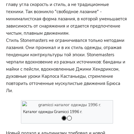
главу угла скорость и стиль, а не традиционные
техники. Так возникло "свободное лазание" -
минималистская форма лазания, в которой уменьшается
зависимость от снаряжения и отдается предпочтение
чистым, плавным движениям.
Стиль Stonemasters не ограничивался только методами
лазания. Они проникал и в их стиль одежды, отражая
тенденции контркультуры той эпохи. Stonemasters
черпали вдохновение из разных источников: банданы и
майки с пейсли, вдохновленные Джими Хендриксом,
духовные уроки Карлоса Кастаньеды, стремление
повторить отточенные мускулистые движения Брюса
Ли.
Каталог одежды Gramicci 1996 г.
Каталог оде
Новый подход к альпинизму требовал и новой