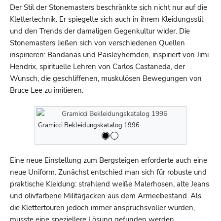
Der Stil der Stonemasters beschränkte sich nicht nur auf die
Klettertechnik. Er spiegelte sich auch in ihrem Kleidungsstil
und den Trends der damaligen Gegenkultur wider. Die
Stonemasters ließen sich von verschiedenen Quellen
inspirieren: Bandanas und Paisleyhemden, inspiriert von Jimi
Hendrix, spirituelle Lehren von Carlos Castaneda, der
Wunsch, die geschliffenen, muskulösen Bewegungen von
Bruce Lee zu imitieren.
Gramicci Bekleidungskatalog 1996
Gramicci Be
Eine neue Einstellung zum Bergsteigen erforderte auch eine
neue Uniform. Zunächst entschied man sich für robuste und
praktische Kleidung: strahlend weiße Malerhosen, alte Jeans
und olivfarbene Militärjacken aus dem Armeebestand. Als
die Klettertouren jedoch immer anspruchsvoller wurden,
musste eine speziellere Lösung gefunden werden.