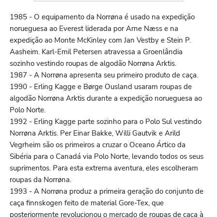
1985 - O equipamento da Norrøna é usado na expedição
norueguesa ao Everest liderada por Arne Næss e na
expedição ao Monte McKinley com Jan Vestby e Stein P.
Aasheim. Karl-Emil Petersen atravessa a Groenlândia
sozinho vestindo roupas de algodão Norrøna Arktis.
1987 - A Norrøna apresenta seu primeiro produto de caça.
1990 - Erling Kagge e Børge Ousland usaram roupas de
algodão Norrøna Arktis durante a expedição norueguesa ao
Polo Norte.
1992 - Erling Kagge parte sozinho para o Polo Sul vestindo
Norrøna Arktis. Per Einar Bakke, Willi Gautvik e Arild
Vegrheim são os primeiros a cruzar o Oceano Ártico da
Sibéria para o Canadá via Polo Norte, levando todos os seus
suprimentos. Para esta extrema aventura, eles escolheram
roupas da Norrøna.
1993 - A Norrøna produz a primeira geração do conjunto de
caça finnskogen feito de material Gore-Tex, que
posteriormente revolucionou o mercado de roupas de caça à