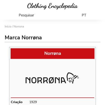
Pesquisar
PT
Início
/ Norrona
Marca Norrøna
Norrøna
Criação
1929