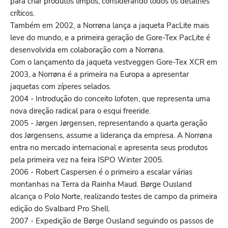
para criar produtos limpos, considerando todos os detalhes
críticos.
Também em 2002, a Norrøna lança a jaqueta PacLite mais
leve do mundo, e a primeira geração de Gore-Tex PacLite é
desenvolvida em colaboração com a Norrøna.
Com o lançamento da jaqueta vestveggen Gore-Tex XCR em
2003, a Norrøna é a primeira na Europa a apresentar
jaquetas com zíperes selados.
2004 - Introdução do conceito lofoten, que representa uma
nova direção radical para o esqui freeride.
2005 - Jørgen Jørgensen, representando a quarta geração
dos Jørgensens, assume a liderança da empresa. A Norrøna
entra no mercado internacional e apresenta seus produtos
pela primeira vez na feira ISPO Winter 2005.
2006 - Robert Caspersen é o primeiro a escalar várias
montanhas na Terra da Rainha Maud. Børge Ousland
alcança o Polo Norte, realizando testes de campo da primeira
edição do Svalbard Pro Shell.
2007 - Expedição de Børge Ousland seguindo os passos de