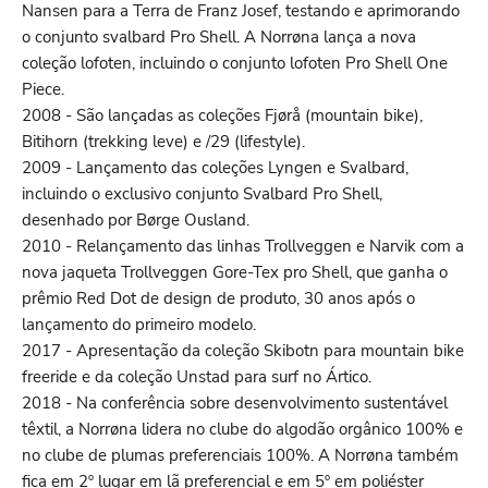
Nansen para a Terra de Franz Josef, testando e aprimorando
o conjunto svalbard Pro Shell. A Norrøna lança a nova
coleção lofoten, incluindo o conjunto lofoten Pro Shell One
Piece.
2008 - São lançadas as coleções Fjørå (mountain bike),
Bitihorn (trekking leve) e /29 (lifestyle).
2009 - Lançamento das coleções Lyngen e Svalbard,
incluindo o exclusivo conjunto Svalbard Pro Shell,
desenhado por Børge Ousland.
2010 - Relançamento das linhas Trollveggen e Narvik com a
nova jaqueta Trollveggen Gore-Tex pro Shell, que ganha o
prêmio Red Dot de design de produto, 30 anos após o
lançamento do primeiro modelo.
2017 - Apresentação da coleção Skibotn para mountain bike
freeride e da coleção Unstad para surf no Ártico.
2018 - Na conferência sobre desenvolvimento sustentável
têxtil, a Norrøna lidera no clube do algodão orgânico 100% e
no clube de plumas preferenciais 100%. A Norrøna também
fica em 2º lugar em lã preferencial e em 5º em poliéster