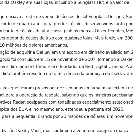
 da Oakley em suas lojas, incluindo a Sunglass Hut, e o valor de
gerenciava a rede de varejo de óculos de sol Sunglass Designs, Spor
rdo de quatro anos para produzir óculos desenvolvidos tanto por
ricante de óculos de alta classe (sob as marcas Oliver Peoples, Mo
endedor de óculos de luxo com quatorze lojas. Mais tarde, em 2006
 110 milhões de dólares americanos.
enção de adquirir a Oakley em um acordo em dinheiro avaliado em 
gócio foi concluído em 15 de novembro de 2007, tornando a Oakley
sa, Jim Jannard, tornou-se o fundador da Red Digital Cinema. A aqu
 medida também resultou na transferência da produção da Oakley d
iros que ficaram presos por dez semanas em uma mina chilena em o
ol para a operação de resgate, sabendo que os mineiros precisaria
ortivos Radar, equipados com tonalidades especialmente selecionad
pica dos EUA e, no mesmo ano, estendeu a parceria até 2020.
ara a Sequential Brands por 20 milhões de dólares. Em novembro 
divisão Oakley Vault, mas continuou a venda no varejo da marca.