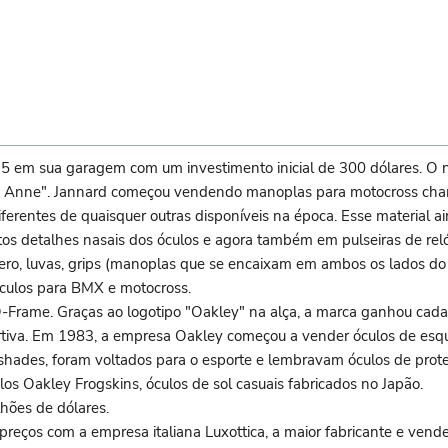
5 em sua garagem com um investimento inicial de 300 dólares. O
kley Anne". Jannard começou vendendo manoplas para motocross ch
erentes de quaisquer outras disponíveis na época. Esse material a
tos detalhes nasais dos óculos e agora também em pulseiras de reló
ero, luvas, grips (manoplas que se encaixam em ambos os lados do
 óculos para BMX e motocross.
Frame. Graças ao logotipo "Oakley" na alça, a marca ganhou cada
rtiva. Em 1983, a empresa Oakley começou a vender óculos de esqu
eshades, foram voltados para o esporte e lembravam óculos de prot
 Oakley Frogskins, óculos de sol casuais fabricados no Japão.
hões de dólares.
preços com a empresa italiana Luxottica, a maior fabricante e vend