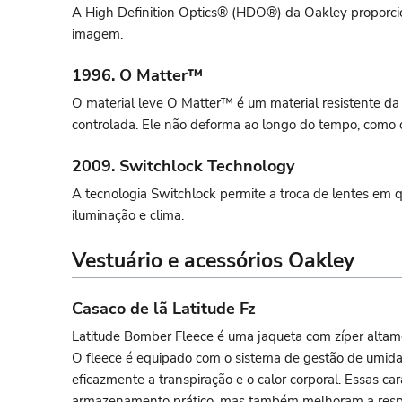
A High Definition Optics® (HDO®) da Oakley proporcio
imagem.
1996. O Matter™
O material leve O Matter™ é um material resistente da 
controlada. Ele não deforma ao longo do tempo, como o
2009. Switchlock Technology
A tecnologia Switchlock permite a troca de lentes em
iluminação e clima.
Vestuário e acessórios Oakley
Casaco de lã Latitude Fz
Latitude Bomber Fleece é uma jaqueta com zíper altamen
O fleece é equipado com o sistema de gestão de umidad
eficazmente a transpiração e o calor corporal. Essas ca
armazenamento prático, mas também melhoram a respir