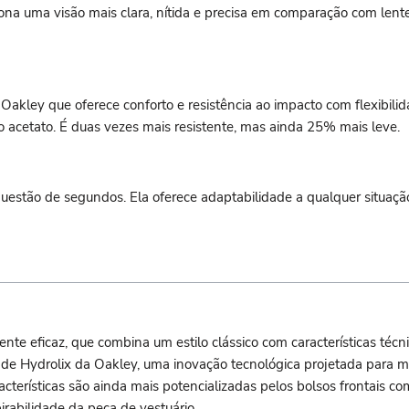
na uma visão mais clara, nítida e precisa em comparação com lente
Oakley que oferece conforto e resistência ao impacto com flexibili
 acetato. É duas vezes mais resistente, mas ainda 25% mais leve.
 questão de segundos. Ela oferece adaptabilidade a qualquer situ
te eficaz, que combina um estilo clássico com características técni
e Hydrolix da Oakley, uma inovação tecnológica projetada para man
racterísticas são ainda mais potencializadas pelos bolsos frontais 
abilidade da peça de vestuário.