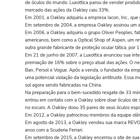
de óculos do mundo. Luxottica parou de vender produtos
mercado das ações da Oakley caiu 33%.
Em 2001, a Oakley adquiriu a empresa Iacon, Inc., que 
Em setembro de 2004, a empresa Oakley assinou um aco
Em 2006, a Oakley adquiriu o grupo Oliver Peoples, fab
americanos, bem como a Optical Shop of Aspen, um rev
outra grande fabricante de proteção ocular tática, por
Em 21 de junho de 2007, a Luxottica anunciou sua int
premiação de 16% sobre o preço atual das ações. O ne
Ban, Persol e Vogue. Após a venda, o fundador da empre
uma potencial violação da legislação antitruste. Essa
sol agora sendo fabricadas na China.
Na preparação para o bem-sucedido resgate de 33 mine
entrou em contato com a Oakley sobre doar óculos de s
no escuro. A Oakley doou 35 pares de seus óculos esp
Em 2012, a Oakley patrocinou membros da equipe olím
Em agosto de 2013, a Oakley vendeu sua marca REVO p
anos com a Scuderia Ferrari.
Em setembro de 2015, a Oakley encerrou o site de sua 