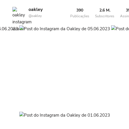
oakley
390
2.6 M.
3
@oakley
Publicações
Subscritores
Assin