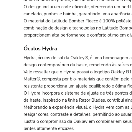
O design inclui um corte eficiente, oferecendo um perfil
canelado, punhos e bainha, garantindo uma aparência d
O material do Latitude Bomber Fleece é 100% poliéster,
combinação de design e tecnologias no Latitude Bombe
proporcionem alta performance e conforto ótimo em div
Óculos Hydra
Hydra, óculos de sol da Oakley®, é uma homenagem ao 
design contemporâneo da haste, remetendo às raízes da
Vale ressaltar que o Hydra possui o logotipo Oakley B
Matter®, composta por bio-materiais que contêm pelo m
resistente proporciona um ajuste equilibrado e ótima fi
O Hydra incorpora o sistema de ajuste de três pontos d
da haste, inspirado na linha Razor Blades, contribui ain
Melhorando a experiência visual, o Hydra vem com as 
realçar cores, contraste e detalhes, permitindo ao usu
ilustra o compromisso da Oakley em combinar em seus ó
lentes altamente eficazes.