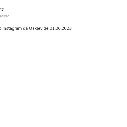
57
aturas