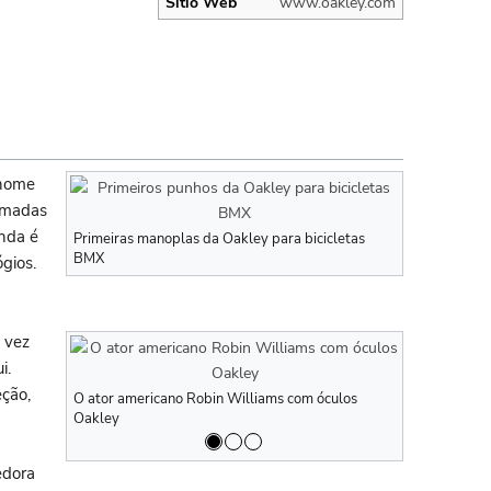
Sítio Web
www.oakley.com
 nome
amadas
inda é
Primeiras manoplas da Oakley para bicicletas
BMX
gios.
 vez
i.
eção,
O ator americano Robin Williams com óculos
O ator americ
Oakley
Oakley
edora