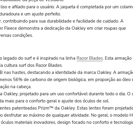
 liso e afilado para o usuário. A jaqueta é completada por um colari
uradoura e um ajuste perfeito.
 contribuindo para sua durabilidade e facilidade de cuidado. A
r Fleece demonstra a dedicação da Oakley em criar roupas que
ersas condições.
legado do surf e é inspirado na linha
Razor Blades
. Esta armação
 cultura surf dos Razor Blades.
1B nas hastes, destacando a identidade da marca Oakley. A armação 
enos 56% de carbono de origem biológica, em proporção ao óleo de 
xação na cabeça.
a Oakley, projetado para um uso confortável durante todo o dia. O
da mais para o conforto geral e ajuste dos óculos de sol.
lentes patenteadas Prizm™ da Oakley. Estas lentes foram projetad
ário desfrutar ao máximo de qualquer atividade. No geral, o modelo 
culos materiais inovadores, design focado no conforto e tecnologi