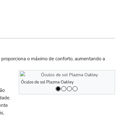
e proporciona o máximo de conforto, aumentando a
Óculos de sol Plazma Oakley
Óculos de so
são
dade.
ente
s,