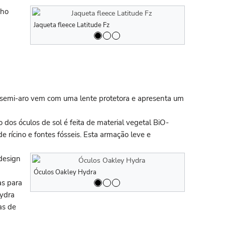
nho
Jaqueta fleece Latitude Fz
Jaqueta fleec
 semi-aro vem com uma lente protetora e apresenta um
dos óculos de sol é feita de material vegetal BiO-
rícino e fontes fósseis. Esta armação leve e
 design
Óculos Oakley Hydra
Óculos Oakle
as para
Hydra
as de