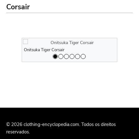
Corsair
Onitsuka Tiger Corsair
Onitsuka Ti
© 2026 clothing-encyclopedia.com. Todos os direitos
reservados.