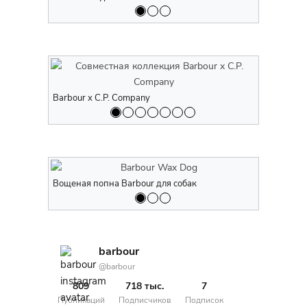
Barbour x C.P. Company
Barbour x C
Вощеная попна Barbour для собак
Вощеная по
barbour
@barbour
809
718 тыс.
7
Публикаций
Подписчиков
Подписок