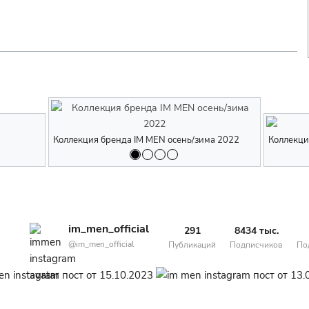
Одежда бренда IM MEN
Коллекция бренда IM MEN осень/зима 2022
Одежда брен
Коллекция 
Коллекци
im_men_official
291
8434 тыс.
@im_men_official
Публикаций
Подписчиков
По