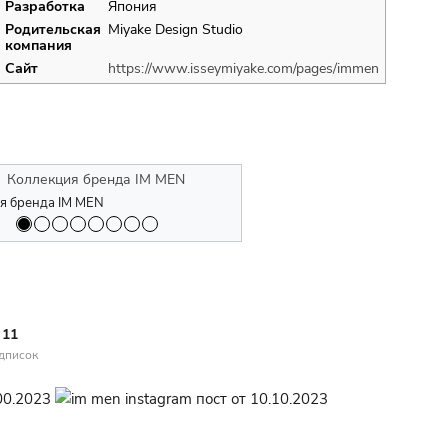
Разработка
Япония
Родительская
Miyake Design Studio
компания
Сайт
https://www.isseymiyake.com/pages/immen
да IM MEN
бренда IM MEN осень/зима 2022
я бренда IM MEN
Одежда бренда IM MEN
Коллекция бренда IM MEN осень/з
Коллекция бренда IM MEN
11
дписок