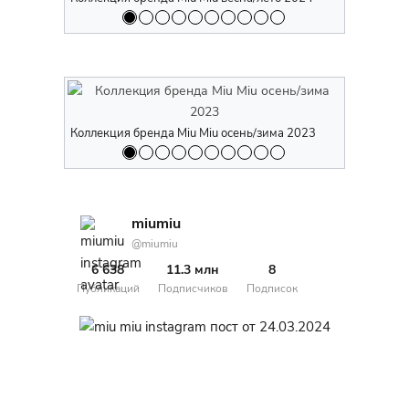
Коллекция бренда Miu Miu осень/зима 2023
Коллекция 
miumiu
@miumiu
6 638
11.3 млн
8
Публикаций
Подписчиков
Подписок