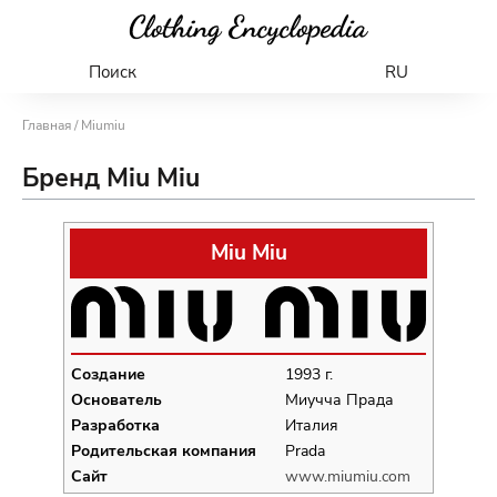
Поиск
RU
Главная
/ Miumiu
Бренд Miu Miu
Miu Miu
Создание
1993 г.
Основатель
Миучча Прада
Разработка
Италия
Родительская компания
Prada
Сайт
www.miumiu.com