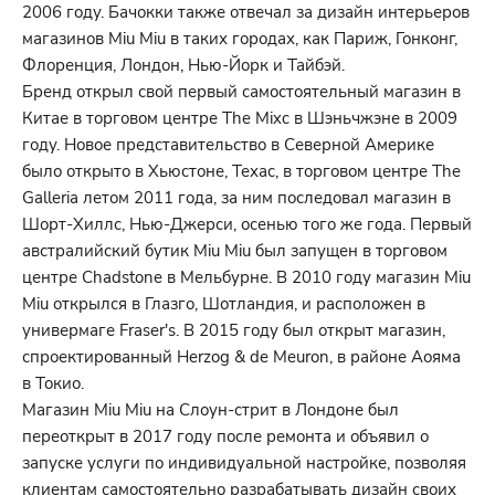
2006 году. Бачокки также отвечал за дизайн интерьеров
магазинов Miu Miu в таких городах, как Париж, Гонконг,
Флоренция, Лондон, Нью-Йорк и Тайбэй.
Бренд открыл свой первый самостоятельный магазин в
Китае в торговом центре The Mixc в Шэньчжэне в 2009
году. Новое представительство в Северной Америке
было открыто в Хьюстоне, Техас, в торговом центре The
Galleria летом 2011 года, за ним последовал магазин в
Шорт-Хиллс, Нью-Джерси, осенью того же года. Первый
австралийский бутик Miu Miu был запущен в торговом
центре Chadstone в Мельбурне. В 2010 году магазин Miu
Miu открылся в Глазго, Шотландия, и расположен в
универмаге Fraser's. В 2015 году был открыт магазин,
спроектированный Herzog & de Meuron, в районе Аояма
в Токио.
Магазин Miu Miu на Слоун-стрит в Лондоне был
переоткрыт в 2017 году после ремонта и объявил о
запуске услуги по индивидуальной настройке, позволяя
клиентам самостоятельно разрабатывать дизайн своих