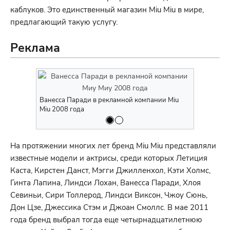
каблуков. Это единственный магазин Miu Miu в мире,
предлагающий такую услугу.
Реклама
Ванесса Паради в рекламной компании Miu
Линдси Лох
Miu 2008 года
Miu Miu 20
На протяжении многих лет бренд Miu Miu представляли
известные модели и актрисы, среди которых Летиция
Каста, Кирстен Данст, Мэгги Джилленхол, Кэти Холмс,
Гинта Лапина, Линдси Лохан, Ванесса Паради, Хлоя
Севиньи, Сири Толлерод, Линдси Виксон, Чжоу Сюнь,
Дон Цзе, Джессика Стэм и Джоан Смоллс. В мае 2011
года бренд выбрал тогда еще четырнадцатилетнюю