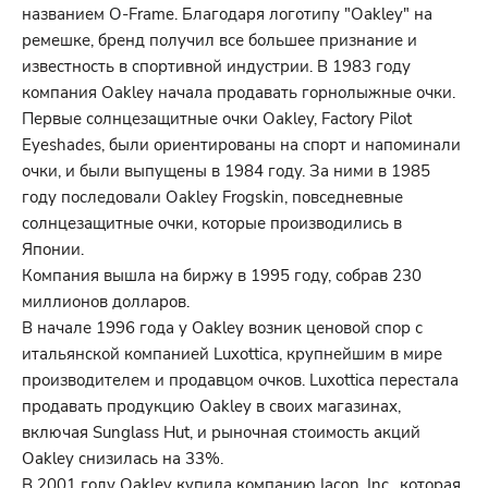
названием O-Frame. Благодаря логотипу "Oakley" на
ремешке, бренд получил все большее признание и
известность в спортивной индустрии. В 1983 году
компания Oakley начала продавать горнолыжные очки.
Первые солнцезащитные очки Oakley, Factory Pilot
Eyeshades, были ориентированы на спорт и напоминали
очки, и были выпущены в 1984 году. За ними в 1985
году последовали Oakley Frogskin, повседневные
солнцезащитные очки, которые производились в
Японии.
Компания вышла на биржу в 1995 году, собрав 230
миллионов долларов.
В начале 1996 года у Oakley возник ценовой спор с
итальянской компанией Luxottica, крупнейшим в мире
производителем и продавцом очков. Luxottica перестала
продавать продукцию Oakley в своих магазинах,
включая Sunglass Hut, и рыночная стоимость акций
Oakley снизилась на 33%.
В 2001 году Oakley купила компанию Iacon, Inc., которая