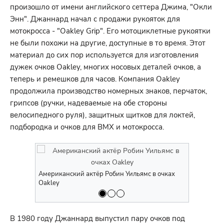
произошло от имени английского сеттера Джима, "Окли
Энн". Джаннард начал с продажи рукояток для
мотокросса - "Oakley Grip". Его мотоциклетные рукоятки
не были похожи на другие, доступные в то время. Этот
материал до сих пор используется для изготовления
дужек очков Oakley, многих носовых деталей очков, а
теперь и ремешков для часов. Компания Oakley
продолжила производство номерных знаков, перчаток,
грипсов (ручки, надеваемые на обе стороны
велосипедного руля), защитных щитков для локтей,
подбородка и очков для BMX и мотокросса.
Американский актёр Робин Уильямс в очках
Американск
Oakley
Oakley
В 1980 году Джаннард выпустил пару очков под