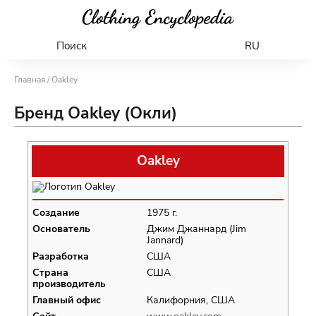
Поиск
RU
Главная
/ Oakley
Бренд Oakley (Окли)
Oakley
Создание
1975 г.
Основатель
Джим Джаннард (Jim
Jannard)
Разработка
США
Страна
США
производитель
Главный офис
Калифорния, США