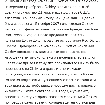
21 июня 2007 года компания Luxottica объявила о своем
намерении приобрести Oakley в рамках денежной
сделки стоимостью 2,1 миллиарда долларов США,
заплатив 16% премию к текущей цене акций. Сделка
была завершена 15 ноября 2007 года, сделав Oakley
частью портфеля, включающего такие бренды, как Ray-
Ban, Persol и Vogue. После продажи основатель
компании Джим Джаннард стал основателем Red Digital
Cinema. Приобретение компанией Luxottica компании
Oakley подверглось критике как потенциальное
нарушение антимонопольного законодательства. Этот
шаг также привел к тому, что производство Oakley было
перенесено из США, а оправы и многие части
солнцезащитных очков стали производиться в Китае.
Во время подготовки к успешному спасению тридцати
трех шахтеров, пробывших в ловушке десять недель в
чилийской шахте в октябре 2010 года, журналист,
освещавший эту историю, связался с компанией Oakley
по поводу пожертвования солнцезащитных очков для