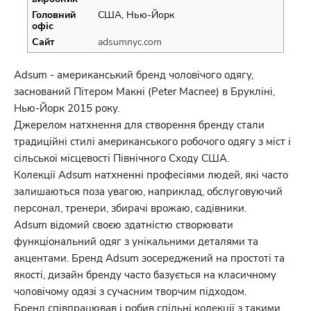
Головний
США, Нью-Йорк
офіс
Сайт
adsumnyc.com
Adsum - американський бренд чоловічого одягу,
заснований Пітером Макні (Peter Macnee) в Брукліні,
Нью-Йорк 2015 року.
Джерелом натхнення для створення бренду стали
традиційні стилі американського робочого одягу з міст і
сільської місцевості Північного Сходу США.
Колекції Adsum натхненні професіями людей, які часто
залишаються поза увагою, наприклад, обслуговуючий
персонал, тренери, збирачі врожаю, садівники.
Adsum відомий своєю здатністю створювати
функціональний одяг з унікальними деталями та
акцентами. Бренд Adsum зосереджений на простоті та
якості, дизайн бренду часто базується на класичному
чоловічому одязі з сучасним творчим підходом.
Бренд співпрацював і робив спільні колекції з такими