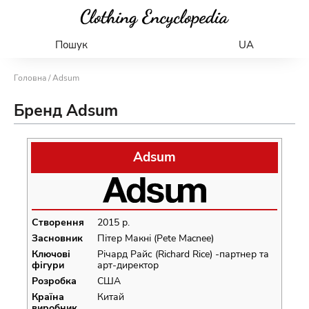
Пошук
UA
Головна
/ Adsum
Бренд Adsum
Adsum
Створення
2015 р.
Засновник
Пітер Макні (Pete Macnee)
Ключові
Річард Райс (Richard Rice) -партнер та
фігури
арт-директор
Розробка
США
Країна
Китай
виробник