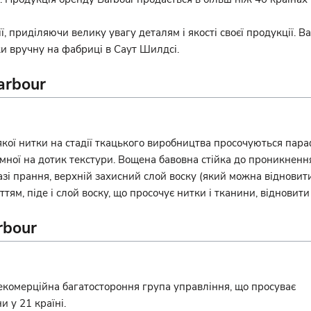
ї, приділяючи велику увагу деталям і якості своєї продукції. Ba
тки вручну на фабриці в Саут Шилдсі.
arbour
якої нитки на стадії ткацького виробництва просочуються пара
ної на дотик текстури. Вощена бавовна стійка до проникнення
разі прання, верхній захисний слой воску (який можна відновити
тям, піде і слой воску, що просочує нитки і тканини, віднови
rbour
 некомерційна багатостороння група управління, що просуває
 у 21 країні.