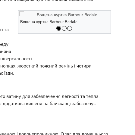
Вощена куртка Barbour Bedale
Вощена курт
і та
реду
вняна
ніверсальності.
кнопках, жорсткий поясний ремінь і чотири
с їзди.
го ватину для забезпечення легкості та тепла.
 а додаткова кишеня на блискавці забезпечує
є вощеною і водонепроникною. Одяг для домашнього