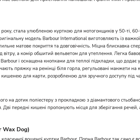
6 року, стала улюбленою курткою для мотогонщиків у 50-ті, 60-т
игінальну модель Barbour International виготовляють із важкої
стильне матове покриття та довговічність. Міцна блискавка спе
д вітру, а комір обшитий вельветом для утеплення. Легка баво
Barbour і оснащена кнопками для теплої підкладки, що додає у
лючають пряжку на ремінці біля горла, регульовані манжети на 
 кишенею для карти, розробленою для зручного доступу під ча
кого на дотик поліестеру з прокладкою з діамантового стьобано
. Дві передні кишені пропонують місця для зберігання речей,
r Wax Dog)
і класичної вощеної куртки Barbour. Попна Barbour так само 