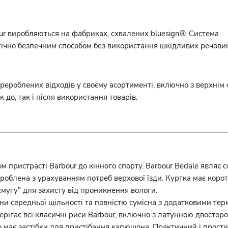
 виробляються на фабриках, схвалених bluesign®. Система
гічно безпечним способом без використання шкідливих речови
ерероблених відходів у своєму асортименті, включно з верхнім 
 до, так і після використання товарів.
ом пристрасті Barbour до кінного спорту. Barbour Bedale являє с
зроблена з урахуванням потреб верхової їзди. Куртка має коро
мугу" для захисту від проникнення вологи.
вни середньої щільності та повністю сумісна з додатковими те
берігає всі класичні риси Barbour, включно з латунною двосто
має застібки для пристібання капюшона. Практичний і простий