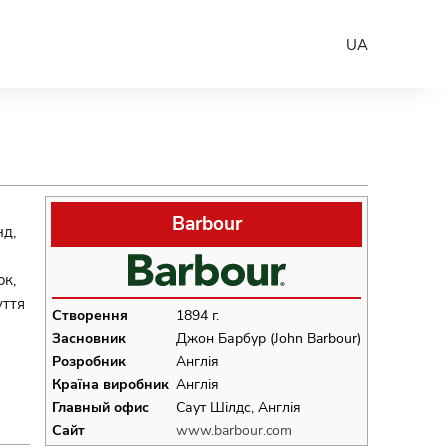
UA
Barbour
нд,
ок,
уття
Створення
1894 г.
Засновник
Джон Барбур (John Barbour)
Розробник
Англія
Країна виробник
Англія
Главный офис
Саут Шілдс, Англія
Сайт
www.barbour.com