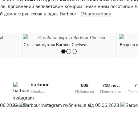
ль, доповнений вельветовим коміром і незмінним логотипом Ba
ий демонструє собак в одязі Barbour -
@barbourdogs
Куртка Barbour International
Стеганая куртка Barbour Chelsea
Куртка Barbou
Стьобана к
Вощена п
barbour
809
718 тыс.
7
@barbour
Публікацій
Підписників
Підпи