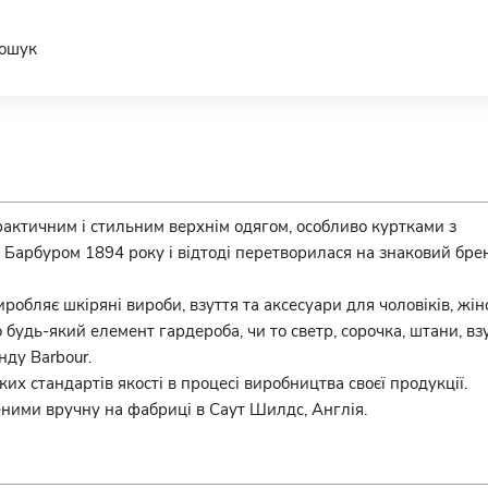
ошук
практичним і стильним верхнім одягом, особливо куртками з
Барбуром 1894 року і відтоді перетворилася на знаковий бре
робляє шкіряні вироби, взуття та аксесуари для чоловіків, жін
 будь-який елемент гардероба, чи то светр, сорочка, штани, вз
нду Barbour.
их стандартів якості в процесі виробництва своєї продукції.
ними вручну на фабриці в Саут Шилдс, Англія.