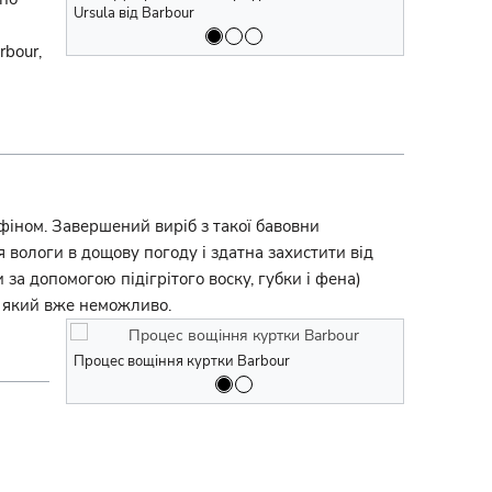
Ursula від Barbour
rbour,
фіном. Завершений виріб з такої бавовни
 вологи в дощову погоду і здатна захистити від
 за допомогою підігрітого воску, губки і фена)
ти який вже неможливо.
Процес вощіння куртки Barbour
Колекція Bar