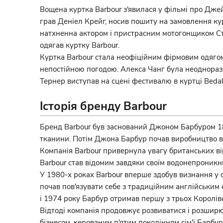
Вощена куртка Barbour з'явилася у фільмі про Дже
грав Деніел Крейг, носив пошиту на замовлення курт
натхненна актором і пристрасним мотогонщиком Стів
одягав куртку Barbour.
Куртка Barbour стала неофіційним фірмовим одягом 
непостійною погодою. Алекса Чанг була неодноразов
Тернер виступав на сцені фестивалю в куртці Bedal
Історія бренду Barbour
Бренд Barbour був заснований Джоном Барбуром 189
тканини. Потім Джона Барбур почав виробництво во
Компанія Barbour привернула увагу британських вій
Barbour став відомим завдяки своїм водонепроникн
У 1980-х роках Barbour вперше здобув визнання у 
почав пов'язувати себе з традиційним англійським о
і 1974 року Барбур отримав першу з трьох Королівс
Відтоді компанія продовжує розвиватися і розширю
бізнесом, керованим п'ятим поколінням сім'ї Барбу