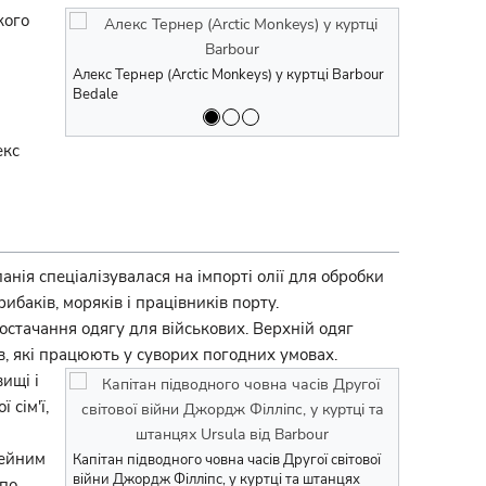
кого
Стів Макквін 
Алекс Тернер (Arctic Monkeys) у куртці Barbour
Bedale
екс
ія спеціалізувалася на імпорті олії для обробки
аків, моряків і працівників порту.
остачання одягу для військових. Верхній одяг
в, які працюють у суворих погодних умовах.
ищі і
 сім'ї,
Моряк підвод
Barbour
мейним
Капітан підводного човна часів Другої світової
війни Джордж Філліпс, у куртці та штанцях
 по