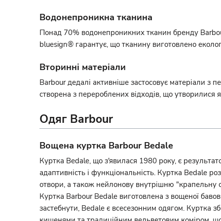
Водонепроникна тканина
Понад 70% водонепроникних тканин бренду Barbour
bluesign® гарантує, що тканину виготовлено еколо
Вторинні матеріали
Barbour дедалі активніше застосовує матеріали з п
створена з перероблених відходів, що утворилися як
Одяг Barbour
Вощена куртка Barbour Bedale
Куртка Bedale, що з'явилася 1980 року, є результат
адаптивність і функціональність. Куртка Bedale ро
отвори, а також нейлонову внутрішню "крапельну с
Куртка Barbour Bedale виготовлена з вощеної баво
застебнути, Bedale є всесезонним одягом. Куртка з
кишенями та традиційним вельветовим коміром, що 