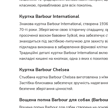
класикою, привабливою для всіх поколінь.
Куртка Barbour International
Знакова куртка Barbour International, створена 193
70-ті роки. Зберігаючи свою історичну спадщину, ор
просоченої воском бавовни Sylkoil, яка забезпечує 
знаходиться під застібкою-липучкою для захисту ві
підкладка виконана в забарвлення фірмової клітки 
Традиційні деталі куртки Barbour International вк
накладні кишені на кнопках, одна з яких є похилою
Куртка Barbour Chelsea
Стьобана куртка Barbour Chelsea виготовлена з м'я
Застібка-блискавка забезпечує зручність надягання
безпечне зберігання цінностей.
Вощена попна Barbour для собак (Barbou
Вощена попна Barbour для собак створена на основ