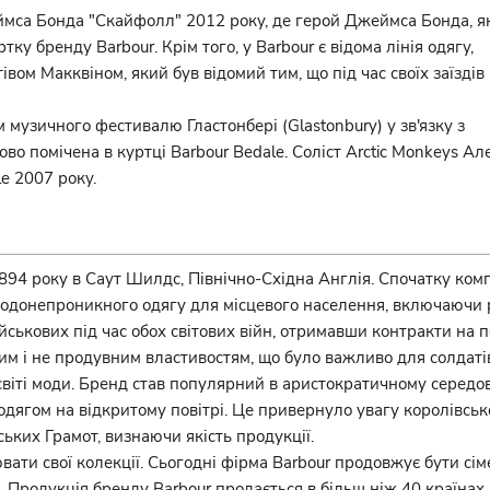
ймса Бонда "Скайфолл" 2012 року, де герой Джеймса Бонда, я
ку бренду Barbour. Крім того, у Barbour є відома лінія одягу,
ом Макквіном, який був відомий тим, що під час своїх заїздів
музичного фестивалю Гластонбері (Glastonbury) у зв'язку з
о помічена в куртці Barbour Bedale. Соліст Arctic Monkeys Ал
e 2007 року.
4 року в Саут Шилдс, Північно-Східна Англія. Спочатку компан
донепроникного одягу для місцевого населення, включаючи риб
ськових під час обох світових війн, отримавши контракти на п
им і не продувним властивостям, що було важливо для солдаті
світі моди. Бренд став популярний в аристократичному середов
дягом на відкритому повітрі. Це привернуло увагу королівської
ьких Грамот, визнаючи якість продукції.
вати свої колекції. Сьогодні фірма Barbour продовжує бути сі
р. Продукція бренду Barbour продається в більш ніж 40 країнах