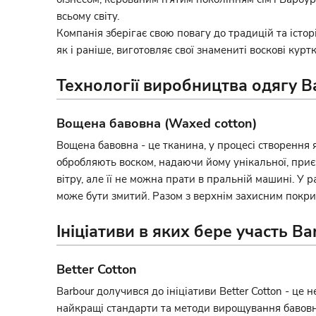
всьому світу.
Компанія зберігає свою повагу до традицій та історі
як і раніше, виготовляє свої знамениті воскові кур
Технології виробництва одягу B
Вощена бавовна (Waxed cotton)
Вощена бавовна - це тканина, у процесі створення 
обробляють воском, надаючи йому унікальної, приєм
вітру, але її не можна прати в пральній машині. У 
може бути змитий. Разом з верхнім захисним покрит
Ініціативи в яких бере участь Ba
Better Cotton
Barbour долучився до ініціативи Better Cotton - це
найкращі стандарти та методи вирощування бавовни