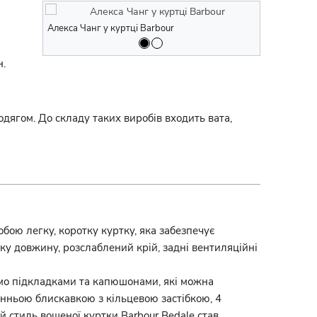
Алекса Чанг у куртці Barbour
Принцеса Діа
н.
одягом. До складу таких виробів входить вата,
обою легку, коротку куртку, яка забезпечує
тку довжину, розслаблений крій, задні вентиляційні
рмо підкладками та капюшонами, які можна
ронньою блискавкою з кільцевою застібкою, 4
 стиль вощеної куртки Barbour Bedale став