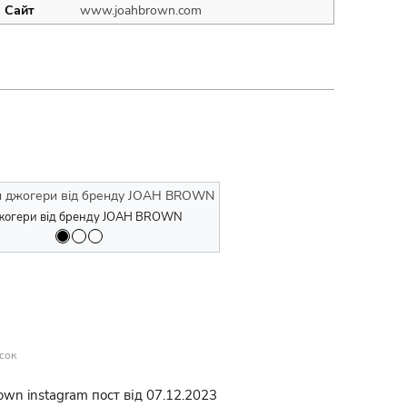
Сайт
www.joahbrown.com
им рукавом (лонгслів) від бренду
з капюшоном від бренду JOAH
Толстовка з капюшоном від бренду
N
жогери від бренду JOAH BROWN
BROWN
Штани джогери від бренду JO
сок