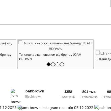
д бренду
Кофта з довгим рукавом (лонгслів) від бренду
Толстовка з капюшоном від бренду JOAH
Кофта з довг
Толстовка 
JOAH BROWN
BROWN
JOAH BROW
BROWN
Штани д
joahbrown
4358
804 тыс.
98
@joahbrown
Публікацій
Підписників
Підпи