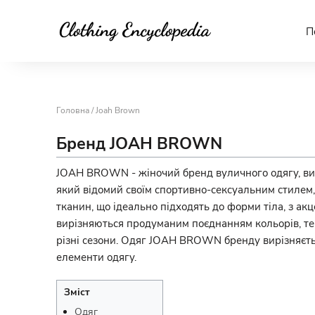
П
Головна
/ Joah Brown
Бренд JOAH BROWN
JOAH BROWN - жіночий бренд вуличного одягу, ви
який відомий своїм спортивно-сексуальним стилем,
тканин, що ідеально підходять до форми тіла, з а
вирізняються продуманим поєднанням кольорів, тек
різні сезони. Одяг JOAH BROWN бренду вирізняєтьс
елементи одягу.
Зміст
Одяг