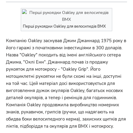
Перші рукоядки Oakley для велосипедів BMX
Компанію Oakley заснував Джим Джаннард 1975 року в
його гаражі з початковими інвестиціями в 300 доларів.
Назва "Oakley" походить від імені англійського сетера
Джима, "Оклі Енн". Джаннард почав із продажу
рукояток для мотокросу - "Oakley Grip". Його
мотоциклетні рукоятки не були схожі на інші, доступні
на той час. Цей матеріал досі використовується для
виготовлення дужок окулярів Oakley, багатьох носових
деталей окулярів, а тепер і ремінців для годинників.
Компанія Oakley продовжила виробництво номерних
знаків, рукавичок, грипсів (ручки, що надягають на
обидва боки велосипедного керма), захисних щитків для
ліктів, підборіддя та окулярів для BMX і мотокросу.