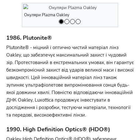
Окуляри Plazma Oakley
Окуляри Pl
1986. Plutonite®
Plutonite® - міцний і оптично чистий матеріал лінз
Oakley, що забезпечує максимальний захист і чудовий
зір. Протестований в екстремальних умовах, він гарантує
безкомпромісний захист від ударів великої маси і високої
швидкості. Цей інноваційний матеріал лінз також
зупиняє ультрафіолетове випромінювання сонця будь-
якої довжини хвилі. Повністю відповідаючи інноваційній
ДНК Oakley, Luxottica продовжує інвестувати в
дослідження і розробки, тестуючи матеріали, технології
та передові, високоефективні лінзи.
1990. High Definition Optics® (HDO®)
Oakley High Definition Optics® (HDO®) забезпечує