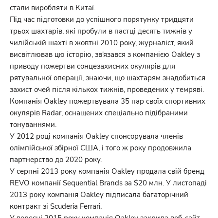
стали виробляти в Китаї.
Під час підготовки до успішного порятунку тридцяти
трьох шахтарів, які пробули в пастці десять тижнів у
чилійській шахті в жовтні 2010 року, журналіст, який
висвітлював цю історію, зв'язався з компанією Oakley з
приводу пожертви сонцезахисних окулярів для
рятувальної операції, знаючи, що шахтарям знадобиться
захист очей після кількох тижнів, проведених у темряві.
Компанія Oakley пожертвувала 35 пар своїх спортивних
окулярів Radar, оснащених спеціально підібраними
тонуваннями.
У 2012 році компанія Oakley спонсорувала членів
олімпійської збірної США, і того ж року продовжила
партнерство до 2020 року.
У серпні 2013 року компанія Oakley продала свій бренд
REVO компанії Sequential Brands за $20 млн. У листопаді
2013 року компанія Oakley підписала багаторічний
контракт зі Scuderia Ferrari.
У вересні 2015 року компанія Oakley закрила веб-сайт