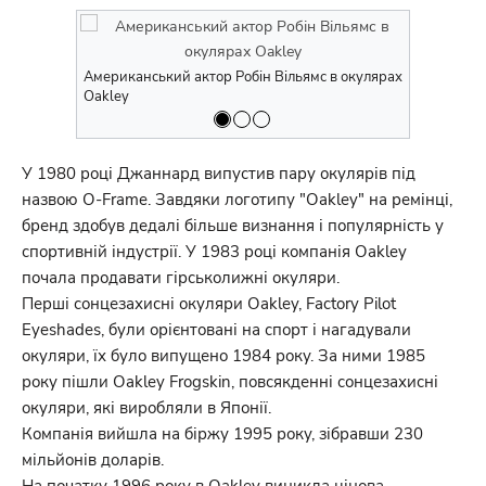
Американський актор Робін Вільямс в окулярах
Американсь
Oakley
Oakley
У 1980 році Джаннард випустив пару окулярів під
назвою O-Frame. Завдяки логотипу "Oakley" на ремінці,
бренд здобув дедалі більше визнання і популярність у
спортивній індустрії. У 1983 році компанія Oakley
почала продавати гірськолижні окуляри.
Перші сонцезахисні окуляри Oakley, Factory Pilot
Eyeshades, були орієнтовані на спорт і нагадували
окуляри, їх було випущено 1984 року. За ними 1985
року пішли Oakley Frogskin, повсякденні сонцезахисні
окуляри, які виробляли в Японії.
Компанія вийшла на біржу 1995 року, зібравши 230
мільйонів доларів.
На початку 1996 року в Oakley виникла цінова