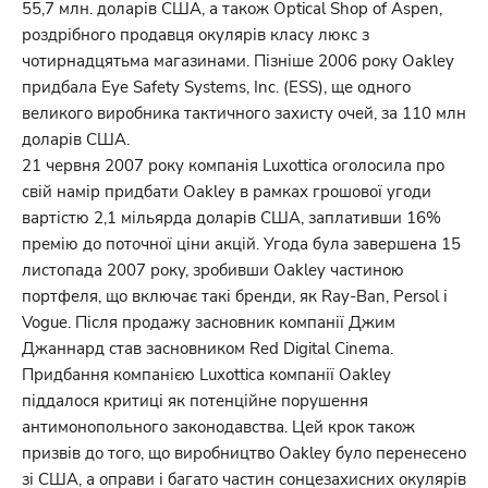
55,7 млн. доларів США, а також Optical Shop of Aspen,
роздрібного продавця окулярів класу люкс з
чотирнадцятьма магазинами. Пізніше 2006 року Oakley
придбала Eye Safety Systems, Inc. (ESS), ще одного
великого виробника тактичного захисту очей, за 110 млн
доларів США.
21 червня 2007 року компанія Luxottica оголосила про
свій намір придбати Oakley в рамках грошової угоди
вартістю 2,1 мільярда доларів США, заплативши 16%
премію до поточної ціни акцій. Угода була завершена 15
листопада 2007 року, зробивши Oakley частиною
портфеля, що включає такі бренди, як Ray-Ban, Persol і
Vogue. Після продажу засновник компанії Джим
Джаннард став засновником Red Digital Cinema.
Придбання компанією Luxottica компанії Oakley
піддалося критиці як потенційне порушення
антимонопольного законодавства. Цей крок також
призвів до того, що виробництво Oakley було перенесено
зі США, а оправи і багато частин сонцезахисних окулярів