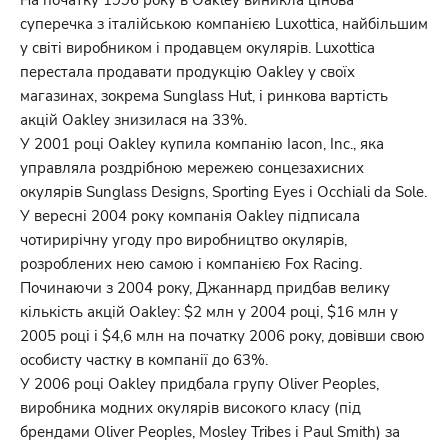
суперечка з італійською компанією Luxottica, найбільшим
у світі виробником і продавцем окулярів. Luxottica
перестала продавати продукцію Oakley у своїх
магазинах, зокрема Sunglass Hut, і ринкова вартість
акцій Oakley знизилася на 33%.
У 2001 році Oakley купила компанію Iacon, Inc., яка
управляла роздрібною мережею сонцезахисних
окулярів Sunglass Designs, Sporting Eyes і Occhiali da Sole.
У вересні 2004 року компанія Oakley підписала
чотирирічну угоду про виробництво окулярів,
розроблених нею самою і компанією Fox Racing.
Починаючи з 2004 року, Джаннард придбав велику
кількість акцій Oakley: $2 млн у 2004 році, $16 млн у
2005 році і $4,6 млн на початку 2006 року, довівши свою
особисту частку в компанії до 63%.
У 2006 році Oakley придбала групу Oliver Peoples,
виробника модних окулярів високого класу (під
брендами Oliver Peoples, Mosley Tribes і Paul Smith) за