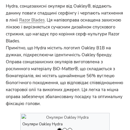
Hydra, сонцезахисні окуляри від Oakley®, віддають
данину поваги спадщині серфінгу і черпають натхнення
в лінії
Razor Blades
. Ця напівоправа оснащена захисною
лінзою і вирізняється сучасним дизайном спускового
стрижня, що нагадує про коріння серф-культури Razor
Blades.
Примітно, що Hydra містить логотип Oakley B1B на
дужках, підкреслюючи ідентичність Oakley бренду.
Оправа сонцезахисних окулярів виготовлена з
рослинного матеріалу BiO-Matter®, що складається з
біоматеріалів, які містять щонайменше 56% вуглецю
біологічного походження, що відповідає співвідношенню
касторової олії та викопних джерел. Ця легка та міцна
оправа забезпечує збалансовану посадку та оптимальну
фіксацію голови.
Окуляри Oakley Hydra
Очки Oakle