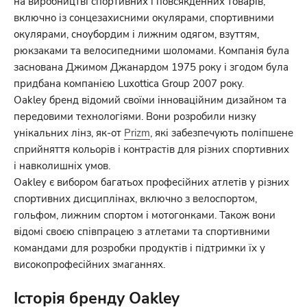
на виробництві спортивних і повсякденних товарів,
включно із сонцезахисними окулярами, спортивними
окулярами, сноубордим і лижним одягом, взуттям,
рюкзаками та велосипедними шоломами. Компанія була
заснована Джимом Джанардом 1975 року і згодом була
придбана компанією Luxottica Group 2007 року.
Oakley бренд відомий своїми інноваційним дизайном та
передовими технологіями. Вони розробили низку
унікальних лінз, як-от
Prizm
, які забезпечують поліпшене
сприйняття кольорів і контрастів для різних спортивних
і навколишніх умов.
Oakley є вибором багатьох професійних атлетів у різних
спортивних дисциплінах, включно з велоспортом,
гольфом, лижним спортом і мотогонками. Також вони
відомі своєю співпрацею з атлетами та спортивними
командами для розробки продуктів і підтримки їх у
високопрофесійних змаганнях.
Історія бренду Oakley