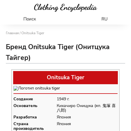
Поиск
RU
Главная
/ Onitsuka Tiger
Бренд Onitsuka Tiger (Онитцука
Тайгер)
Onitsuka Tiger
Создание
1949 г.
Основатель
Кихачиро Оницука (яп. 鬼塚 喜
八郎)
Разработка
Япония
Страна
Япония
производитель