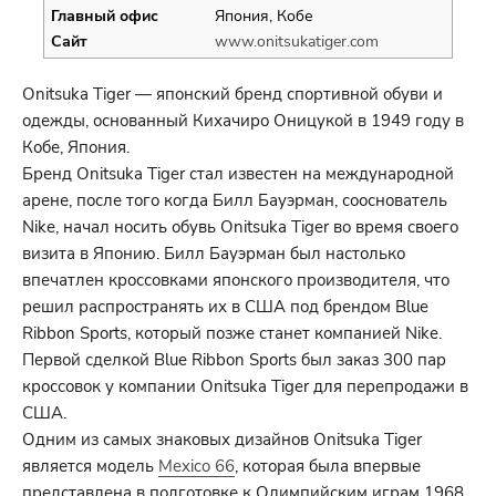
Главный офис
Япония, Кобе
Сайт
www.onitsukatiger.com
Onitsuka Tiger — японский бренд спортивной обуви и
одежды, основанный Кихачиро Оницукой в 1949 году в
Кобе, Япония.
Бренд Onitsuka Tiger стал известен на международной
арене, после того когда Билл Бауэрман, сооснователь
Nike, начал носить обувь Onitsuka Tiger во время своего
визита в Японию. Билл Бауэрман был настолько
впечатлен кроссовками японского производителя, что
решил распространять их в США под брендом Blue
Ribbon Sports, который позже станет компанией Nike.
Первой сделкой Blue Ribbon Sports был заказ 300 пар
кроссовок у компании Onitsuka Tiger для перепродажи в
США.
Одним из самых знаковых дизайнов Onitsuka Tiger
является модель
Mexico 66
, которая была впервые
представлена в подготовке к Олимпийским играм 1968