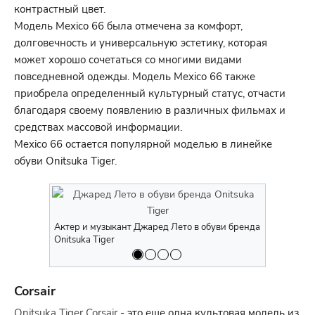
контрастный цвет.
Модель Mexico 66 была отмечена за комфорт,
долговечность и универсальную эстетику, которая
может хорошо сочетаться со многими видами
повседневной одежды. Модель Mexico 66 также
приобрела определенный культурный статус, отчасти
благодаря своему появлению в различных фильмах и
средствах массовой информации.
Mexico 66 остается популярной моделью в линейке
обуви Onitsuka Tiger.
Актер и музыкант Джаред Лето в обуви бренда
Модель и а
Onitsuka Tiger
Onitsuka Ti
Corsair
Onitsuka Tiger Corsair
- это еще одна культовая модель из