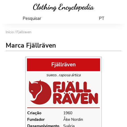
Pesquisar
PT
Início
/ Fjallraven
Marca Fjällräven
Fjällräven
sueco.
raposa ártica
Criação
1960
Fundador
Åke Nordin
Desenvolvimento
Suécia