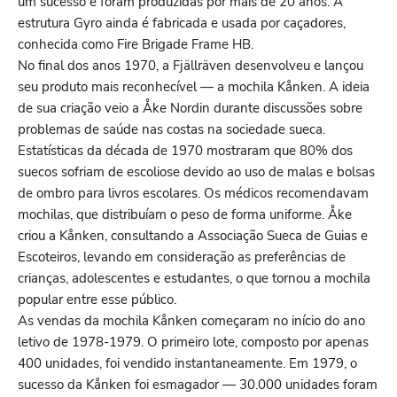
um sucesso e foram produzidas por mais de 20 anos. A
estrutura Gyro ainda é fabricada e usada por caçadores,
conhecida como Fire Brigade Frame HB.
No final dos anos 1970, a Fjällräven desenvolveu e lançou
seu produto mais reconhecível — a mochila Kånken. A ideia
de sua criação veio a Åke Nordin durante discussões sobre
problemas de saúde nas costas na sociedade sueca.
Estatísticas da década de 1970 mostraram que 80% dos
suecos sofriam de escoliose devido ao uso de malas e bolsas
de ombro para livros escolares. Os médicos recomendavam
mochilas, que distribuíam o peso de forma uniforme. Åke
criou a Kånken, consultando a Associação Sueca de Guias e
Escoteiros, levando em consideração as preferências de
crianças, adolescentes e estudantes, o que tornou a mochila
popular entre esse público.
As vendas da mochila Kånken começaram no início do ano
letivo de 1978-1979. O primeiro lote, composto por apenas
400 unidades, foi vendido instantaneamente. Em 1979, o
sucesso da Kånken foi esmagador — 30.000 unidades foram