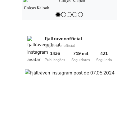
Calças Kaipak
Calças Kaip
fjallravenofficial
@fjallravenofficial
1436
719 mil
421
Publicações
Seguidores
Seguindo