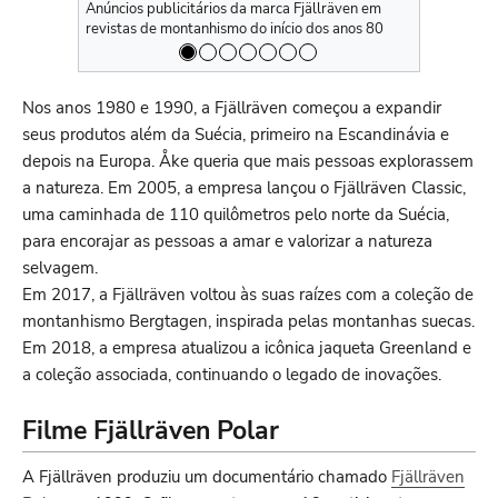
Anúncios publicitários da marca Fjällräven em
Anúncios pub
revistas de montanhismo do início dos anos 80
revistas de
Nos anos 1980 e 1990, a Fjällräven começou a expandir
seus produtos além da Suécia, primeiro na Escandinávia e
depois na Europa. Åke queria que mais pessoas explorassem
a natureza. Em 2005, a empresa lançou o Fjällräven Classic,
uma caminhada de 110 quilômetros pelo norte da Suécia,
para encorajar as pessoas a amar e valorizar a natureza
selvagem.
Em 2017, a Fjällräven voltou às suas raízes com a coleção de
montanhismo Bergtagen, inspirada pelas montanhas suecas.
Em 2018, a empresa atualizou a icônica jaqueta Greenland e
a coleção associada, continuando o legado de inovações.
Filme Fjällräven Polar
A Fjällräven produziu um documentário chamado
Fjällräven