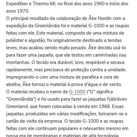
Expedition e Thermo 66, no final dos anos 1960 e início dos
anos 1970.
O principal resultado da colaboração de Åke Nordin com a
expedição da Groenlândia foi o material G-1000 e as roupas
feitas com ele. Este material, composto de uma mistura de
poliéster e algodão, foi originalmente destinado a tendas
leves, mas acabou sendo muito pesado. Åke decidiu usá-lo
para fazer uma jaqueta, que ele testou em caminhadas nas
montanhas. O tecido era durável, leve, respirável e secava
rapidamente, mas precisava de proteção contra a umidade.
Impregnando-o com uma mistura de parafina e cera de
abelha, Åke tornou o material à prova d'água e de vento.
O material recebeu o nome de
G-1000
("G" significa
"Groenlândia") e foi usado para fazer as jaquetas Fjällräven
Greenland, que foram colocadas à venda em 1968. Essas
jaquetas, produzidas em várias modificações, tornaram-se o
cartão de visita da empresa. O tecido G-1000 e as roupas
feitas com ele continuam populares e relevantes mesmo em
nossa era de membranas e materiais de alta tecnologia,